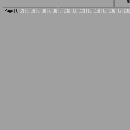
Page:[1]
[2]
[3]
[4]
[5]
[6]
[7]
[8]
[9]
[10]
[11]
[12]
[13]
[14]
[15]
[16]
[17]
[18