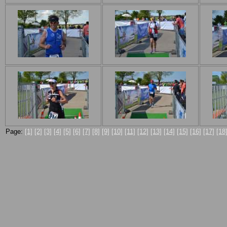
Page:
[1]
[2]
[3]
[4]
[5]
[6]
[7]
[8]
[9]
[10]
[11]
[12]
[13]
[14]
[15]
[16]
[17]
[18