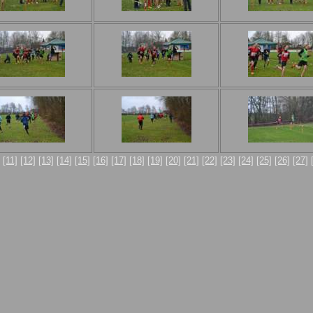
[11]
[12]
[13]
[14]
[15]
[16]
[17]
[18]
[19]
[20]
[21]
[22]
[23]
[24]
[25]
[26]
[27]