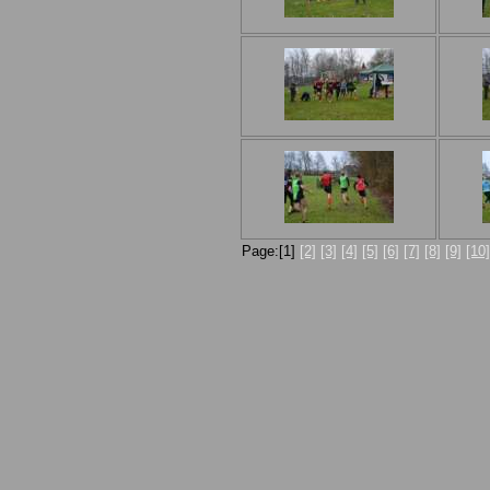
Page:[1]
[2]
[3]
[4]
[5]
[6]
[7]
[8]
[9]
[10]